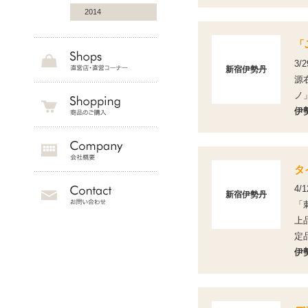
2014
「
3/
新宿伊勢丹
源
ノ
伊
タ
4/
新宿伊勢丹
「
上
定
伊