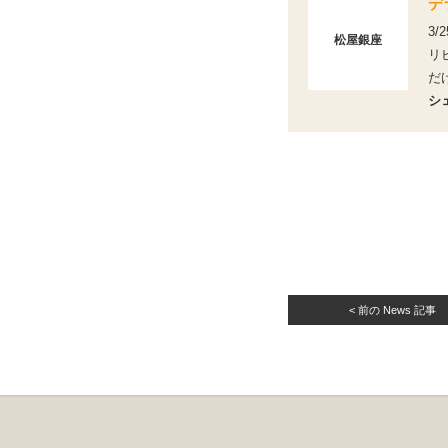
デ
3/
松屋銀座
リ
だ
シ
< 前の News 記事