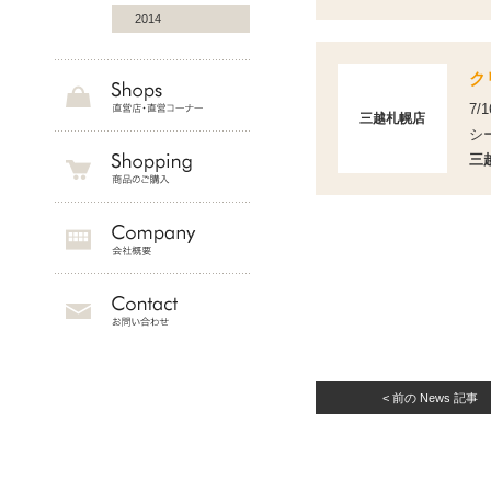
2014
ク
7
三越札幌店
シ
三
< 前の News 記事