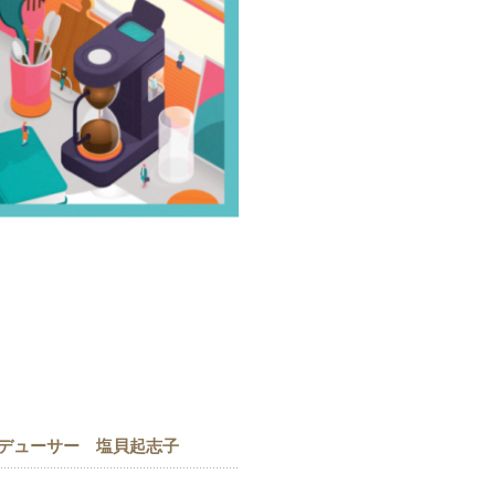
ロデューサー 塩貝起志子