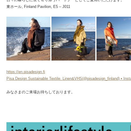
東ホール, Finland Pavilion, E5 – J011
https://en.pisadesign.fi
Pisa Design Sustainable Textile. Linen&VHS(@pisadesign_finland) •
みなさまのご来場お待ちしております。