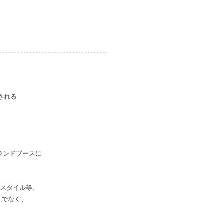
される
ンランドブースに
キスタイル等、
けでなく、